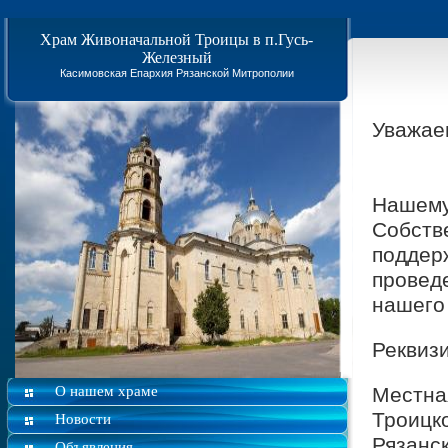
Храм Живоначальной Троицы в п.Гусь-
Железный
Касимовская Епархия Рязанской Митрополии
Уважае
Нашему
Собств
поддер
провед
нашего 
Реквиз
О нашем храме
Местна
Троицк
Новости
Рязанс
Объявления