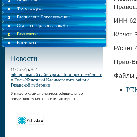
Правос
Фотогалерея
Расписание Богослужений
ИНН 62
Статьи с Православия.Ru
К/счет
Реквизиты
Контакты
Р/счет
Новости
Прио-В
14 Сентябрь 2011
Файлы 
официальный сайт храма Троицкого собора в
п.Гусь-Железный Касимовского района
Рязанской губернии
РЕ
У нашего храма появилось официальное
представительство в сети "Интернет"